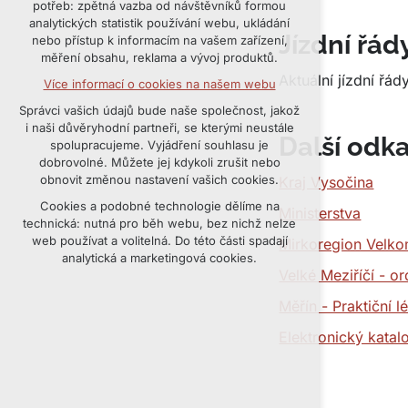
potřeb: zpětná vazba od návštěvníků formou
udržení kontextu stránek (session):
analytických statistik používání webu, ukládání
případná přihlášení, volby jazyka, apod.
Jízdní řád
nebo přístup k informacím na vašem zařízení,
měření obsahu, reklama a vývoj produktů.
Volitelná cookies
Aktuální jízdní řá
Více informací o cookies na našem webu
analytická pro anonymizované vyhodnocení
návštěvnosti
Správci vašich údajů bude naše společnost, jakož
marketingová cookies (Google, Seznam,
i naši důvěryhodní partneři, se kterými neustále
Další odka
Facebook)
spolupracujeme. Vyjádření souhlasu je
dobrovolné. Můžete jej kdykoli zrušit nebo
Více informací o cookies na našem webu
obnovit změnou nastavení vašich cookies.
Kraj Vysočina
PŘIJMOUT VŠECHNY COOKIES
Cookies a podobné technologie dělíme na
Ministerstva
technická: nutná pro běh webu, bez nichž nelze
web používat a volitelná. Do této části spadají
Mirkoregion Velko
ODMÍTNOUT VOLITELNÁ
analytická a marketingová cookies.
Velké Meziříčí - o
Měřín - Praktiční l
Elektronický katal