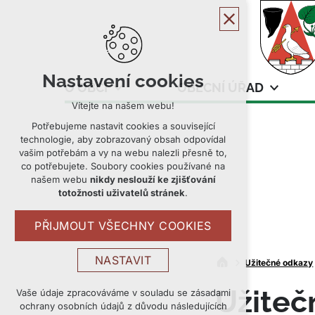
Nastavení cookies
O OBCI
OBECNÍ ÚŘAD
Vítejte na našem webu!
Potřebujeme nastavit cookies a související
technologie, aby zobrazovaný obsah odpovídal
vašim potřebám a vy na webu nalezli přesně to,
co potřebujete. Soubory cookies používané na
našem webu
nikdy neslouží ke zjišťování
totožnosti uživatelů stránek
.
PŘIJMOUT VŠECHNY COOKIES
NASTAVIT
Užitečné odkazy
Užiteč
Technická cookies
Vaše údaje zpracováváme v souladu se zásadami
ochrany osobních údajů z důvodu následujících
nutná pro provozování webu