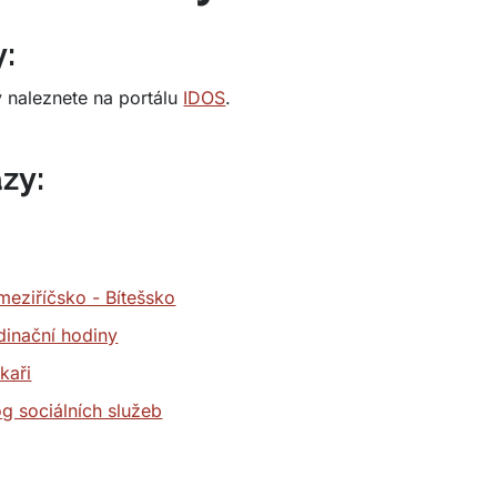
y:
dy naleznete na portálu
IDOS
.
zy:
meziříčsko - Bítešsko
rdinační hodiny
ékaři
og sociálních služeb