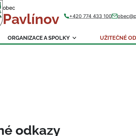
obec
Pavlínov
+420 774 433 100
obec@p
ORGANIZACE A SPOLKY
UŽITEČNÉ O
né odkazy