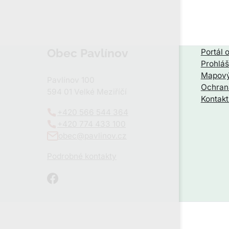
Obec Pavlínov
Portál 
Prohláš
Mapový
Pavlínov 100
Ochran
594 01 Velké Meziříčí
Kontakt
+420 566 544 364
+420 774 433 100
obec@pavlinov.cz
Podrobné kontakty