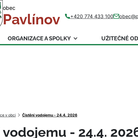
obec
Pavlínov
+420 774 433 100
obec@p
ORGANIZACE A SPOLKY
UŽITEČNÉ O
ce v obci
Čistění vodojemu - 24.4. 2026
í vodojemu - 24.4. 202