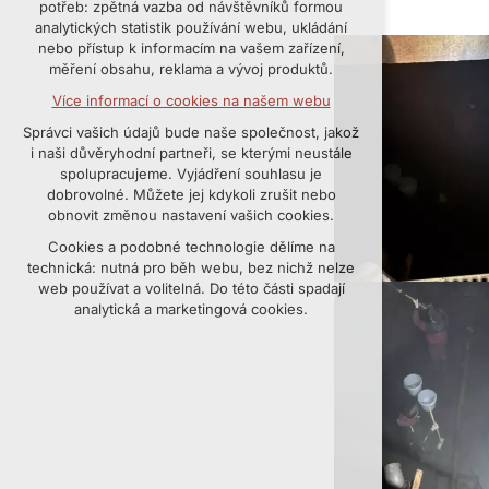
potřeb: zpětná vazba od návštěvníků formou
udržení kontextu stránek (session):
analytických statistik používání webu, ukládání
případná přihlášení, volby jazyka, apod.
nebo přístup k informacím na vašem zařízení,
měření obsahu, reklama a vývoj produktů.
Volitelná cookies
Více informací o cookies na našem webu
analytická pro anonymizované vyhodnocení
návštěvnosti
Správci vašich údajů bude naše společnost, jakož
marketingová cookies (Google, Seznam,
i naši důvěryhodní partneři, se kterými neustále
Facebook)
spolupracujeme. Vyjádření souhlasu je
dobrovolné. Můžete jej kdykoli zrušit nebo
Více informací o cookies na našem webu
obnovit změnou nastavení vašich cookies.
PŘIJMOUT VŠECHNY COOKIES
Cookies a podobné technologie dělíme na
technická: nutná pro běh webu, bez nichž nelze
web používat a volitelná. Do této části spadají
ODMÍTNOUT VOLITELNÁ
analytická a marketingová cookies.