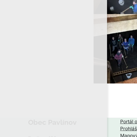
Obec Pavlínov
Portál 
Prohláš
Mapový