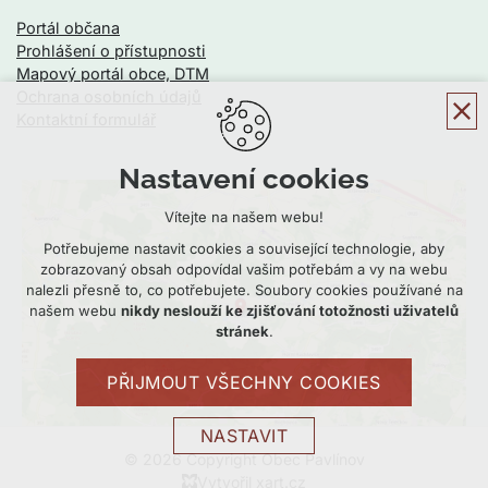
Portál občana
Prohlášení o přístupnosti
Mapový portál obce, DTM
Ochrana osobních údajů
Kontaktní formulář
Nastavení cookies
Vítejte na našem webu!
Potřebujeme nastavit cookies a související technologie, aby
zobrazovaný obsah odpovídal vašim potřebám a vy na webu
nalezli přesně to, co potřebujete. Soubory cookies používané na
našem webu
nikdy neslouží ke zjišťování totožnosti uživatelů
stránek
.
PŘIJMOUT VŠECHNY COOKIES
NASTAVIT
© 2026 Copyright Obec Pavlínov
Technická cookies
Vytvořil xart.cz