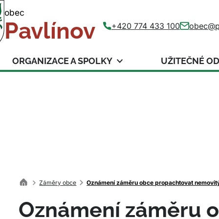
obec
Pavlínov
+420 774 433 100
obec@p
ORGANIZACE A SPOLKY
UŽITEČNÉ O
Záměry obce
Oznámení záměru obce propachtovat nemovit
Oznámení záměru 