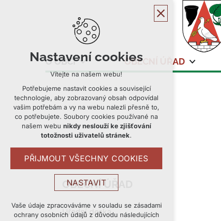
Nastavení cookies
O OBCI
OBECNÍ ÚŘAD
Vítejte na našem webu!
Potřebujeme nastavit cookies a související
technologie, aby zobrazovaný obsah odpovídal
vašim potřebám a vy na webu nalezli přesně to,
co potřebujete. Soubory cookies používané na
našem webu
nikdy neslouží ke zjišťování
totožnosti uživatelů stránek
.
PŘIJMOUT VŠECHNY COOKIES
NASTAVIT
OBECNÍ ÚŘAD
Technická cookies
Vaše údaje zpracováváme v souladu se zásadami
Úřední deska
ochrany osobních údajů z důvodu následujících
nutná pro provozování webu