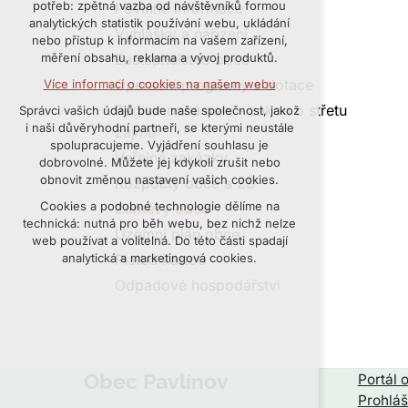
potřeb: zpětná vazba od návštěvníků formou
Povinné informace
udržení kontextu stránek (session):
analytických statistik používání webu, ukládání
Vyhlášky a nařízení
případná přihlášení, volby jazyka, apod.
nebo přístup k informacím na vašem zařízení,
Zastupitelstvo obce
měření obsahu, reklama a vývoj produktů.
Volitelná cookies
Operační programy a dotace
Více informací o cookies na našem webu
analytická pro anonymizované vyhodnocení
návštěvnosti
Registr oznámení - zákon o střetu
Správci vašich údajů bude naše společnost, jakož
marketingová cookies (Google, Seznam,
i naši důvěryhodní partneři, se kterými neustále
zájmů
Facebook)
spolupracujeme. Vyjádření souhlasu je
Veřejné zakázky
dobrovolné. Můžete jej kdykoli zrušit nebo
Více informací o cookies na našem webu
obnovit změnou nastavení vašich cookies.
Rozpočty obce a ZŠ
PŘIJMOUT VŠECHNY COOKIES
Cookies a podobné technologie dělíme na
Záměry obce
technická: nutná pro běh webu, bez nichž nelze
Územní plán obce
web používat a volitelná. Do této části spadají
ODMÍTNOUT VOLITELNÁ
Platba kartou
analytická a marketingová cookies.
Odpadové hospodářství
Obec Pavlínov
Portál 
Prohláš