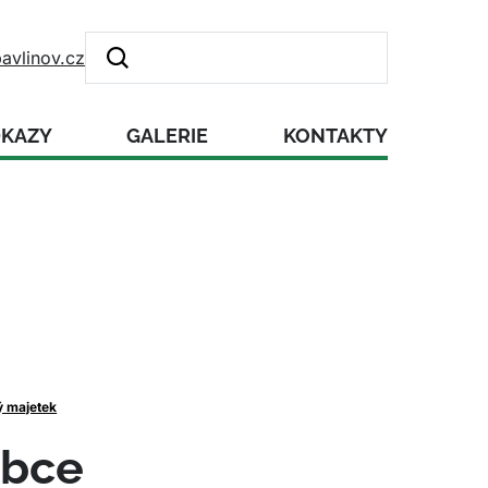
avlinov.cz
DKAZY
GALERIE
KONTAKTY
ý majetek
obce