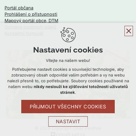
Portál občana
Prohlášení o přístupnosti
Mapový portál obce, DTM
Ochrana osobních údajů
Kontaktní formulář
Nastavení cookies
Vítejte na našem webu!
Potřebujeme nastavit cookies a související technologie, aby
zobrazovaný obsah odpovídal vašim potřebám a vy na webu
nalezli přesně to, co potřebujete. Soubory cookies používané na
našem webu
nikdy neslouží ke zjišťování totožnosti uživatelů
stránek
.
PŘIJMOUT VŠECHNY COOKIES
NASTAVIT
© 2026 Copyright Obec Pavlínov
Technická cookies
Vytvořil xart.cz